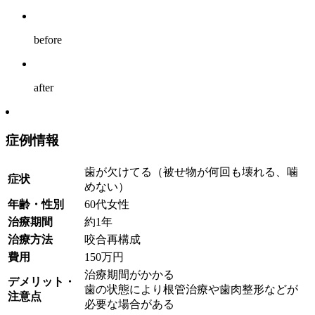
before
after
症例情報
歯が欠けてる（被せ物が何回も壊れる、噛
症状
めない）
年齢・性別
60代女性
治療期間
約1年
治療方法
咬合再構成
費用
150万円
治療期間がかかる
デメリット・
歯の状態により根管治療や歯肉整形などが
注意点
必要な場合がある