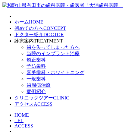
ホーム
HOME
初めての方へ
CONCEPT
ドクター紹介
DOCTOR
診療案内
TREATMENT
歯を失ってしまった方へ
当院のインプラント治療
矯正歯科
予防歯科
審美歯科・ホワイトニング
一般歯科
歯周病治療
症例紹介
クリニックツアー
CLINIC
アクセス
ACCESS
HOME
TEL
ACCESS