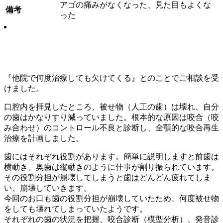
アゴの痛みがなくなった、見た目もよくな
備考
った
『他院で何度治療しても欠けてくる』とのことでご相談を受
けました。
口腔内を拝見したところ、被せ物（人工の歯）は壊れ、自分
の歯はかなりすり減っていました。根本的な原因は咬合（咬
み合わせ）のコントロール不良と診断し、全顎的な咬合再生
治療を計画しました。
歯にはそれぞれ役割があります。簡単に説明しますと前歯は
横動き、奥歯は縦動きのように仕事が割り振られています。
その役割分担が崩壊してしまうと歯はどんどん疲れてしま
い、崩壊していきます。
今回のお口も歯の役割分担が崩壊していたため、何度被せ物
をしても壊れてしまっていたようです。
それぞれの歯の状況を把握、咬合診断（模型分析）、発音診